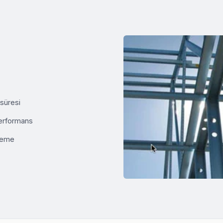
süresi
performans
lzeme