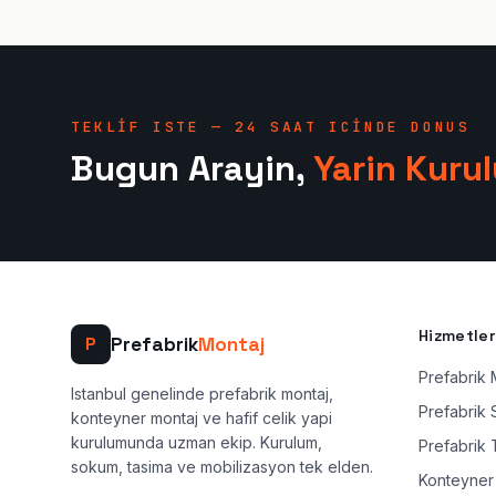
TEKLIF ISTE — 24 SAAT ICINDE DONUS
Bugun Arayin,
Yarin Kuru
Hizmetler
Prefabrik
Montaj
P
Prefabrik 
Istanbul genelinde prefabrik montaj,
Prefabrik
konteyner montaj ve hafif celik yapi
kurulumunda uzman ekip. Kurulum,
Prefabrik 
sokum, tasima ve mobilizasyon tek elden.
Konteyner