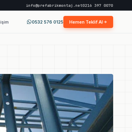
info@prefabrikmontaj.net
0216 397 0070
tişim
0532 576 0125
Hemen Teklif Al