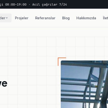
çi 08:00–19:00 · Acil çağrılar 7/24
ler
Projeler
Referanslar
Blog
Hakkımızda
İle
ve