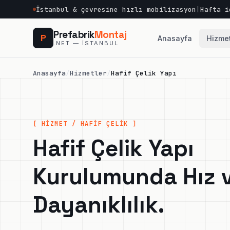
İstanbul & çevresine hızlı mobilizasyon
|
Hafta i
Prefabrik
Montaj
P
Anasayfa
Hizmet
.NET — İSTANBUL
Anasayfa
/
Hizmetler
/
Hafif Çelik Yapı
[ HİZMET / HAFİF ÇELİK ]
Hafif Çelik Yapı
Kurulumunda Hız 
Dayanıklılık.