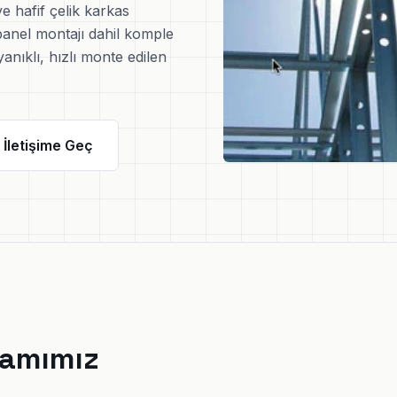
ve hafif çelik karkas
anel montajı dahil komple
nıklı, hızlı monte edilen
letişime Geç
samımız