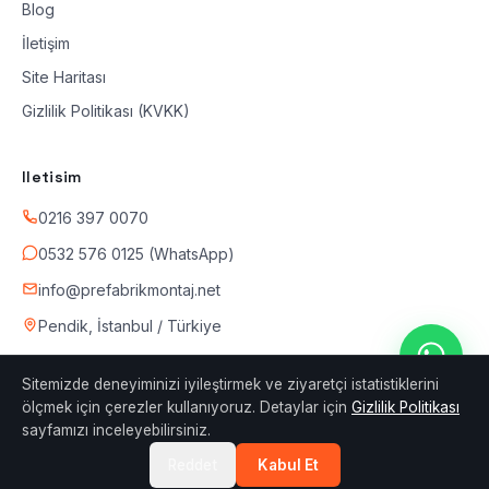
Blog
İletişim
Site Haritası
Gizlilik Politikası (KVKK)
Iletisim
0216 397 0070
0532 576 0125 (WhatsApp)
info@prefabrikmontaj.net
Pendik, İstanbul / Türkiye
Sitemizde deneyiminizi iyileştirmek ve ziyaretçi istatistiklerini
ölçmek için çerezler kullanıyoruz. Detaylar için
Gizlilik Politikası
sayfamızı inceleyebilirsiniz.
© 2026 Prefabrik Montaj — Tum haklari saklidir.
Prefabrik montaj · Konteyner montaj · Hafif celik
Reddet
Kabul Et
yapi — Istanbul