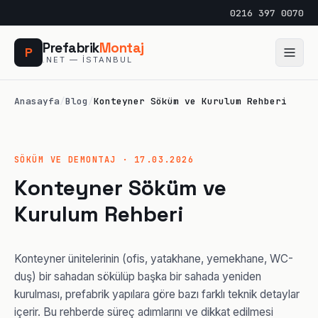
0216 397 0070
Prefabrik
Montaj
P
.NET — İSTANBUL
Anasayfa
/
Blog
/
Konteyner Söküm ve Kurulum Rehberi
SÖKÜM VE DEMONTAJ · 17.03.2026
Konteyner Söküm ve
Kurulum Rehberi
Konteyner ünitelerinin (ofis, yatakhane, yemekhane, WC-
duş) bir sahadan sökülüp başka bir sahada yeniden
kurulması, prefabrik yapılara göre bazı farklı teknik detaylar
içerir. Bu rehberde süreç adımlarını ve dikkat edilmesi