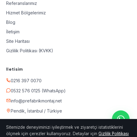
Referanslarımız
Hizmet Bölgelerimiz
Blog
İletişim
Site Haritası
Gizlilik Politikası (KVKK)
Iletisim
0216 397 0070
0532 576 0125 (WhatsApp)
info@prefabrikmontaj.net
Pendik, İstanbul / Türkiye
Sitemizde deneyiminizi iyileştirmek ve ziyaretçi istatistiklerini
ölçmek için çerezler kullanıyoruz. Detaylar için
Gizlilik Politikası