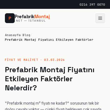
0216 397 0070
Prefabrik
Montaj
P
.NET — İSTANBUL
Anasayfa
/
Blog
/
Prefabrik Montaj Fiyatını Etkileyen Faktörler
FİYAT VE MALİYET · 03.03.2026
Prefabrik Montaj Fiyatını
Etkileyen Faktörler
Nelerdir?
"Prefabrik montaj m² fiyatı ne kadar?" sorusunun tek bir
doğru cevabı yoktur — çünkü fiyatı belirleyen çok sayıda