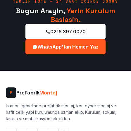
TEKLIF ISTE — 24 SAAT ICINDE DONUS
Bugun Arayin,
Yarin Kurulum
Baslasin.
0216 397 0070
WhatsApp'tan Hemen Yaz
Prefabrik
Montaj
P
Istanbul genelinde prefabrik montaj, konteyner montaj ve
hafif celik yapi kurulumunda uzman ekip. Kurulum, sokum,
tasima ve mobilizasyon tek elden.