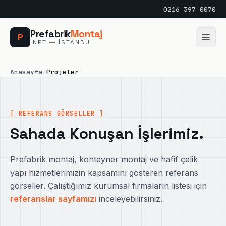
0216 397 0070
Prefabrik
Montaj
P
.NET — İSTANBUL
Anasayfa
/
Projeler
[ REFERANS GÖRSELLER ]
Sahada Konuşan İşlerimiz.
Prefabrik montaj, konteyner montaj ve hafif çelik
yapı hizmetlerimizin kapsamını gösteren referans
görseller. Çalıştığımız kurumsal firmaların listesi için
referanslar sayfamızı
inceleyebilirsiniz.