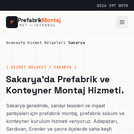
0216 397 0070
Prefabrik
Montaj
P
.NET — İSTANBUL
Anasayfa
/
Hizmet Bölgeleri
/
Sakarya
[ HİZMET BÖLGESİ / SAKARYA ]
Sakarya'da Prefabrik ve
Konteyner Montaj Hizmeti.
Sakarya genelinde, sanayi tesisleri ve inşaat
şantiyeleri için prefabrik montaj, prefabrik söküm ve
konteyner kurulum hizmeti veriyoruz. Adapazarı,
Serdivan, Erenler ve çevre ilçelerde saha keşfi