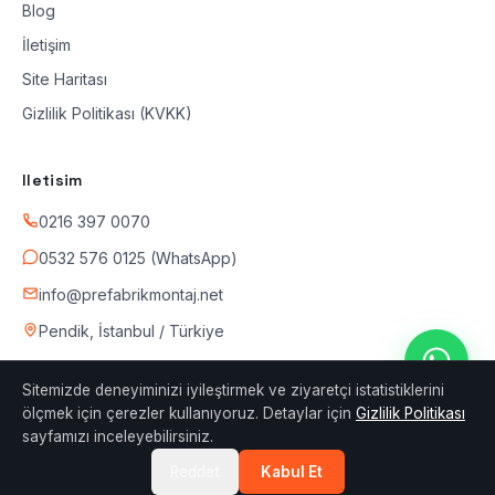
Blog
İletişim
Site Haritası
Gizlilik Politikası (KVKK)
Iletisim
0216 397 0070
0532 576 0125 (WhatsApp)
info@prefabrikmontaj.net
Pendik, İstanbul / Türkiye
Sitemizde deneyiminizi iyileştirmek ve ziyaretçi istatistiklerini
ölçmek için çerezler kullanıyoruz. Detaylar için
Gizlilik Politikası
sayfamızı inceleyebilirsiniz.
© 2026 Prefabrik Montaj — Tum haklari saklidir.
Prefabrik montaj · Konteyner montaj · Hafif celik
Reddet
Kabul Et
yapi — Istanbul