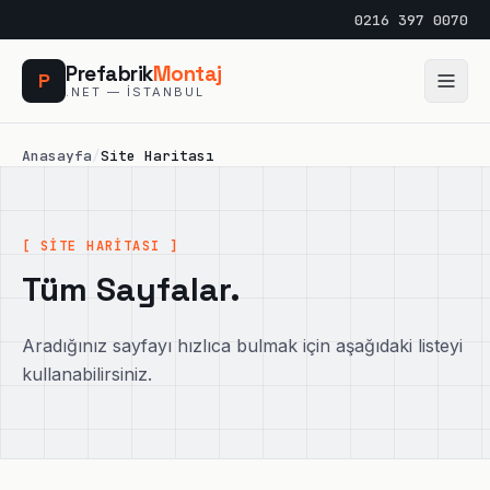
0216 397 0070
Prefabrik
Montaj
P
.NET — İSTANBUL
Anasayfa
/
Site Haritası
[ SİTE HARİTASI ]
Tüm Sayfalar.
Aradığınız sayfayı hızlıca bulmak için aşağıdaki listeyi
kullanabilirsiniz.